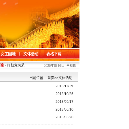
女工园地
文体活动
表格下载
息
·
挥拍竞风采 羽聚肇院人
2026/07/13
·
掌握急救技能 护航师生健康——20
2026年8月6日 星期四
当前位置：
首页
>>
文体活动
2013/11/19
2013/10/25
2013/09/17
2013/06/10
2013/03/20