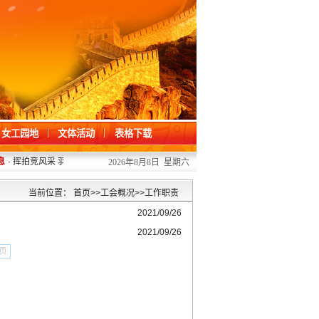
女工园地
文体活动
表格下载
息
·
挥拍竞风采 羽聚肇院人
2026/07/13
·
掌握急救技能 护航师生健康——202
2026年8月8日 星期六
当前位置：
首页
>>
工会概况
>>
工作职责
2021/09/26
2021/09/26
页