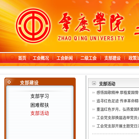
首页
工会概况
工会新闻
二级工会
支部建设
政策
支部建设
支部活动
感悟国歌精神 厚植爱国情怀
支部学习
追寻红色足迹 传承革命精
困难帮扶
重温红色岁月，弘扬爱国
支部活动
工会党支部换届选举党员
工会党支部开展主题党日