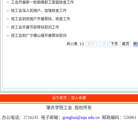
工会开展新一轮困难职工家庭核查工作
校工会深入贫困户，加强核查工作
校工会到贫困户开展帮扶、核查工作
校工会开展节前帮扶慰问工作
校工会到广宁横山镇开展帮扶慰问
共11条 1/2
首页
上页
下页
尾页
设为首页
|
加入收藏
肇庆学院工会 版权所有
办公电话：2716245 电子邮箱：
gonghui@zqu.edu.cn
邮政编码：526061