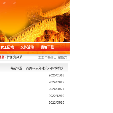
女工园地
文体活动
表格下载
息
·
挥拍竞风采 羽聚肇院人
2026/07/13
·
掌握急救技能 护航师生健康——20
2026年8月8日 星期六
当前位置：
首页
>>
支部建设
>>
困难帮扶
2025/01/18
2024/09/12
2024/08/27
2022/12/19
2022/05/19