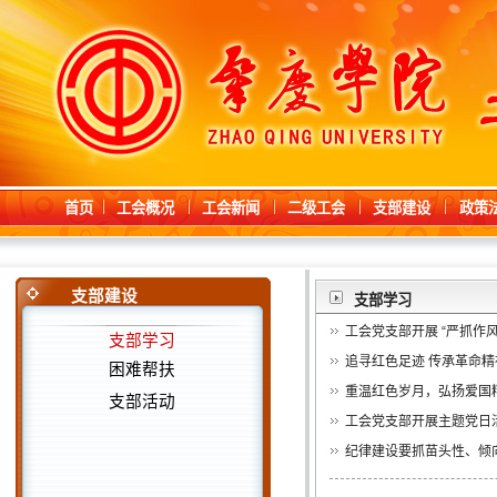
首页
工会概况
工会新闻
二级工会
支部建设
政策
支部建设
支部学习
工会党支部开展 “严抓作
支部学习
追寻红色足迹 传承革命精
困难帮扶
重温红色岁月，弘扬爱国
支部活动
工会党支部开展主题党日
纪律建设要抓苗头性、倾