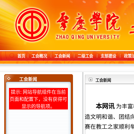
首页
工会概况
工会新闻
二级工会
支部建设
政策
工会新闻
工会新闻
提示: 网站导航组件在当前
页面和配置下，没有获得可
本网讯
为丰富
显示的导航项。
造文明和谐、团结向
赛在教工之家顺利