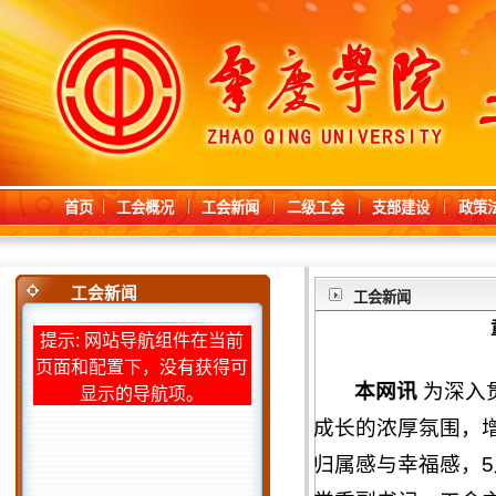
首页
工会概况
工会新闻
二级工会
支部建设
政策
工会新闻
工会新闻
提示: 网站导航组件在当前
页面和配置下，没有获得可
本网讯
为深入
显示的导航项。
成长的浓厚氛围，
归属感与幸福感，5