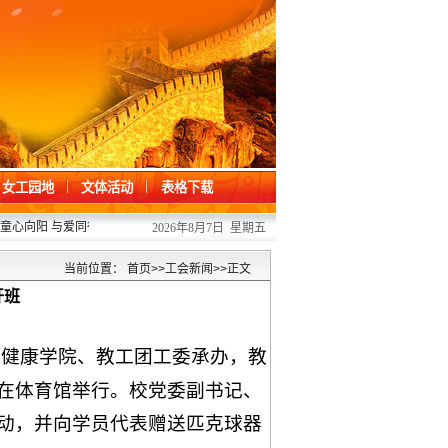
女工园地
文体活动
表格下载
心向阳 与爱同行 ——我校开展“六一”儿童节关爱活动
2026/06/01
·
凝心聚力办
2026年8月7日 星期五
当前位置：
首页
>>
工会新闻
>>
正文
开班
与健康学院、教工团工委承办，教
在体育馆举行。校党委副书记、
动，并向学员代表赠送匹克球器