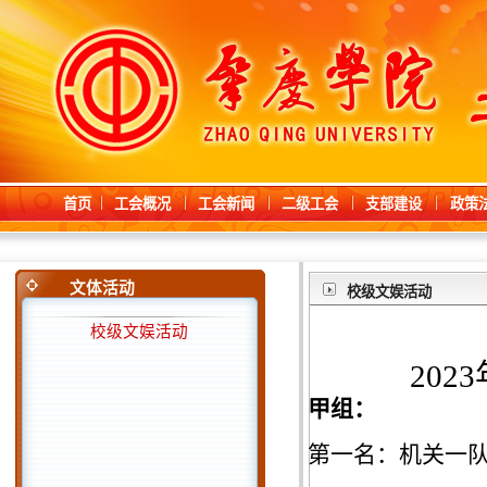
首页
工会概况
工会新闻
二级工会
支部建设
政策
文体活动
校级文娱活动
校级文娱活动
20
甲组：
第一名：机关一