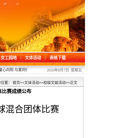
女工园地
文体活动
表格下载
童心向阳 与爱同行 ——我校开展“六一”儿童节关爱活动
2026/06/01
·
凝心聚力办
2026年8月7日 星期五
前位置：
首页
>>
文体活动
>>
校级文娱活动
>>
正文
体比赛成绩公布
球
混合团体
比赛