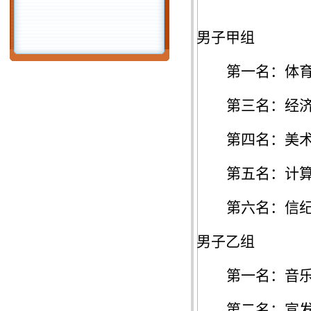
男子甲组
第一名：体
第
三
名：经
第
四
名：美
第
五
名：计
第
六
名：信
男子乙组
第一名：
音
第二名：宣