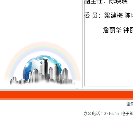
副主任：陈瑛瑛
委
员：梁建梅
陈
詹丽华
钟
肇
办公电话：2716245 电子