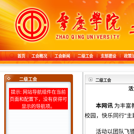
首页
工会概况
工会新闻
二级工会
支部建设
政策
二级工会
二级工会
活
提示: 网站导航组件在当前
页面和配置下，没有获得可
本网讯
为丰富
显示的导航项。
校园，快乐同行"主
活动以团队飞