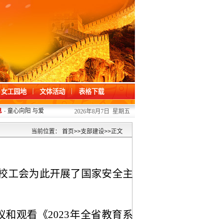
女工园地
文体活动
表格下载
·
童心向阳 与爱同行 ——我校开展“六一”儿童节关爱活动
2026/06/01
·
凝心聚
2026年8月7日 星期五
当前位置：
首页
>>
支部建设
>>
正文
，校工会为此开展了国家安全主
和观看《2023年全省教育系