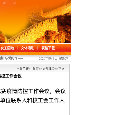
女工园地
文体活动
表格下载
 与爱同行 ——我校开展“六一”儿童节关爱活动
2026/06/01
·
凝心聚力办提案 
2026年8月8日 星期六
当前位置：
首页
>>
支部建设
>>
正文
防控工作会议
比
赛疫情防控工作会议，
会议
单位联系人和校工会工作人