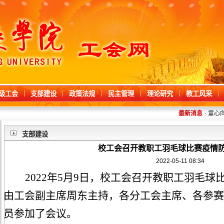
级工会
支部建设
政策法规
民主管理
理论研究
教工风采
最新消息
·
童心向阳
支部建设
校工会召开教职工羽毛球比赛疫情
2022-05-11 08:34
2022年5月9日，
校工会召开教职工
羽毛球
由
工会副主席周东主持
，
各分工会主席、各参赛
员参加了会议。