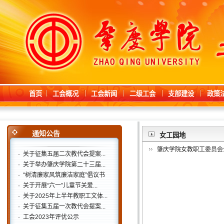
首页
工会概况
工会新闻
二级工会
支部建设
政策
通知公告
女工园地
肇庆学院女教职工委员会
·
关于征集五届二次教代会提案...
·
关于举办肇庆学院第二十三届...
·
“树清廉家风筑廉洁家庭”倡议书
·
关于开展“六一”儿童节关爱...
·
关于2025年上半年教职工文体...
·
关于征集五届一次教代会提案...
·
工会2023年评优公示