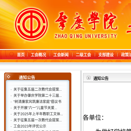
首页
工会概况
工会新闻
二级工会
支部建设
政策
通知公告
通知公告
·
关于征集五届二次教代会提案...
·
关于举办肇庆学院第二十三届...
·
“树清廉家风筑廉洁家庭”倡议书
·
关于开展“六一”儿童节关爱...
·
关于2025年上半年教职工文体...
各单位：
·
关于征集五届一次教代会提案...
·
工会2023年评优公示