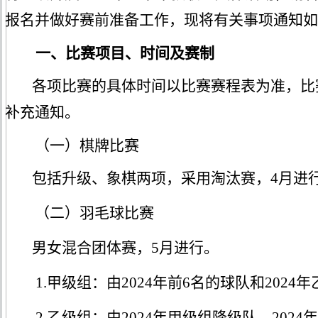
报名并
做好赛前准备工作，现将有关事项通知如
一、
比赛项目、时间及赛制
各项比赛的具体时间
以
比赛赛程表为准
，
比
补充
通知
。
（一）
棋牌
比赛
包括升级、象棋
两
项，采用淘汰赛，
4月进
（二）
羽毛球
比赛
男女混合团体赛，
5月进行。
1.甲级组：由2024年前6名的球队和2024
2.乙级组：由2024年甲级组降级队、202