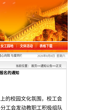
女工园地
文体活动
表格下载
向阳 与爱同行 ——我校开展“六一”儿童节关爱活动
2026/06/01
·
凝心聚力办提
2026年8月8日 星期六
当前位置：
首页
>>
通知公告
>>
正文
动报名的通知
向上的校园文化氛围，
校工会
各
分工会发动教职工积极组队