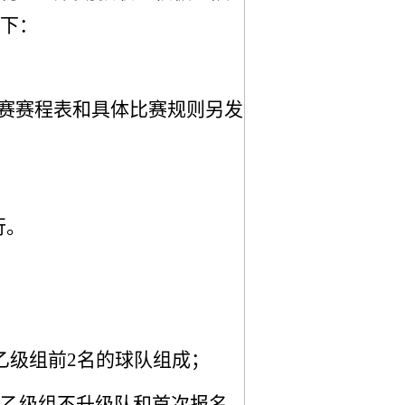
下：
赛赛程表和具体比赛规则
另发
行。
年乙级组前2名
的球队
组成；
4年乙级组不升级队和首次报名