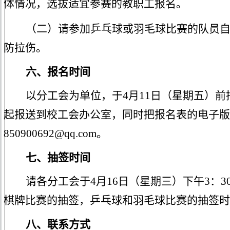
体情况，选拔适宜参赛的教职工报名。
（二）请参加乒乓球或羽毛球比赛的队员
防拉伤。
六、报名时间
以分工会为单位，于
4
月
11
日（星期
五
）
前
起
报送到校工会办公室
，同时把报名表的电子版
850900692@qq.com。
七、抽签时间
请各分工会
于
4
月
16
日（星期
三
）
下午
3
：
3
棋牌
比赛
的
抽签
，
乒乓球和羽毛球比赛的抽签时
八、联系方式