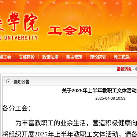
级工会
支部建设
政策法规
民主管理
理论研究
教工风采
最新消息
·
童心
通知公告
关于2025年上半年教职工文体活
2025-04-08 10:53
各分工会：
为
丰富教职工的业余生活
，
营造积极健康
将
组织开展
20
25
年上半年教职工文体活动，请