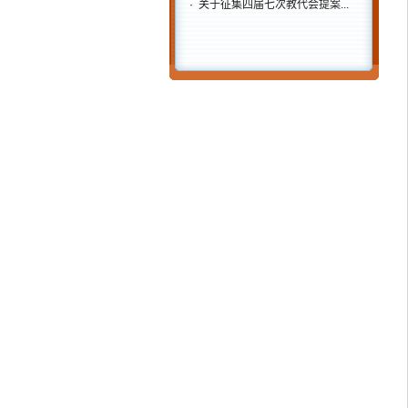
·
关于征集四届七次教代会提案...