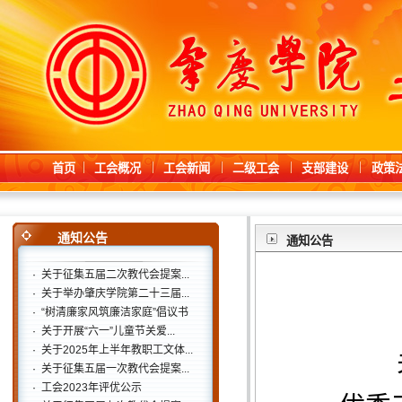
首页
工会概况
工会新闻
二级工会
支部建设
政策
通知公告
通知公告
·
关于征集五届二次教代会提案...
·
关于举办肇庆学院第二十三届...
·
“树清廉家风筑廉洁家庭”倡议书
·
关于开展“六一”儿童节关爱...
·
关于2025年上半年教职工文体...
·
关于征集五届一次教代会提案...
·
工会2023年评优公示