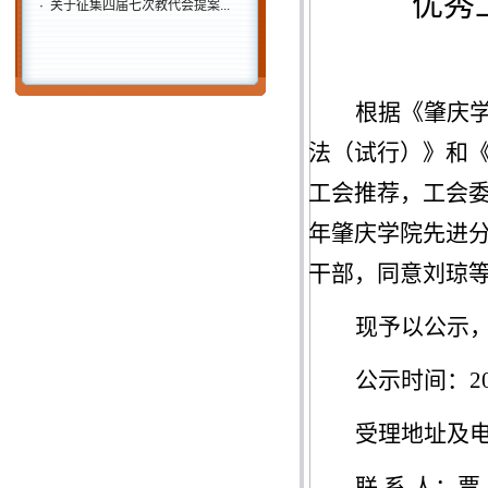
优秀
·
关于征集四届七次教代会提案...
根据《肇庆
法（试行）》和
工会推荐，工会
年肇庆学院先进
干部，同意
刘琼
现予以公示
公示时间：
2
受理
地址及
联
系
人：
贾