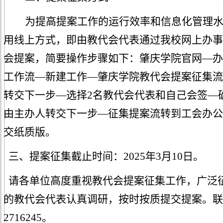
为提高提案工作的运行效率和信息化管理
用线
上方式，即由
教代会代表
通过
我校网上办事
会提案，简要操作步骤如下：肇庆学院官网
—办
工作流
—新建工作—
肇庆学院教代会提案征集
流
转交下一步
—选择
2名
教代会
代表
和自己
会签
—
由
主
办人转
交
下一步
—
征集提案流转到工会办公
交纸质版。
三、提案征集截止时间：
202
5
年
3
月
10
日。
请各单位高度重视
教代会
提案征集工作，广泛
的
教代会代表认真调研，按时按质提交提案。联
2716245。