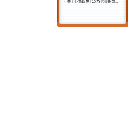
·
关于征集四届七次教代会提案...