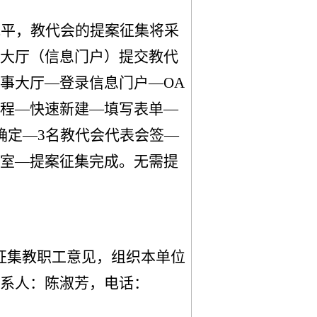
水平，教代会的提案征集将采
大厅（信息门户）提交教代
事大厅—登录信息门户—
OA
程
—快速新建—
填写表单
—
确定—
3名
教代会代表会签
—
室
—
提案征集完成。
无需提
征集教职工意见，组织
本单位
系人：
陈淑芳
，电话：