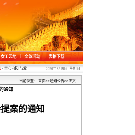
女工园地
文体活动
表格下载
·
童心向阳 与爱同行 ——我校开展“六一”儿童节关爱活动
2026/06/01
·
凝心聚力
2026年8月9日 星期日
当前位置：
首页
>>
通知公告
>>
正文
的通知
会提案的通知