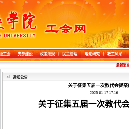
级工会
支部建设
政策法规
民主管理
理论研究
教工风采
最新消息
通知公告
关于征集五届一次教代会提案
2025-01-17 17:16
关于征集
五
届
一
次教代