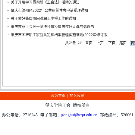
关于开展学习贯彻新《工会法》活动的通知
肇庆市端州区2022年公共租赁住房申请受理通知
关于做好肇庆市困难职工申报工作的通知
肇庆市总工会关于坚决打赢疫情防控歼灭战的倡议书
肇庆市困难职工家庭认定和档案管理实施细则(2022年修订版...
共76条 2/8
首页
上页
下页
尾页
设为首页
|
加入收藏
肇庆学院工会 版权所有
办公电话：2716245 电子邮箱：
gonghui@zqu.edu.cn
邮政编码：526061