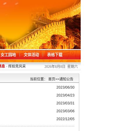
女工园地
文体活动
表格下载
息
·
挥拍竞风采 羽聚肇院人
2026/07/13
·
掌握急救技能 护航师生健康——20
2026年8月8日 星期六
当前位置：
首页
>>
通知公告
2023/06/30
2023/04/23
2023/03/31
2023/03/06
2022/12/05