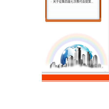
·
关于征集四届七次教代会提案...