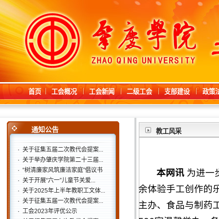
首页
工会概况
工会新闻
二级工会
支部建设
政策
通知公告
教工风采
·
关于征集五届二次教代会提案...
·
关于举办肇庆学院第二十三届...
·
“树清廉家风筑廉洁家庭”倡议书
本网讯
为进一
·
关于开展“六一”儿童节关爱...
余体验手工创作的
·
关于2025年上半年教职工文体...
·
关于征集五届一次教代会提案...
主办、食品与制药工
·
工会2023年评优公示