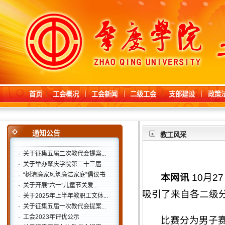
首页
工会概况
工会新闻
二级工会
支部建设
政策
通知公告
教工风采
·
关于征集五届二次教代会提案...
·
关于举办肇庆学院第二十三届...
·
“树清廉家风筑廉洁家庭”倡议书
本网讯
10月2
·
关于开展“六一”儿童节关爱...
吸引了来自各二级分
·
关于2025年上半年教职工文体...
·
关于征集五届一次教代会提案...
·
工会2023年评优公示
比赛分为男子