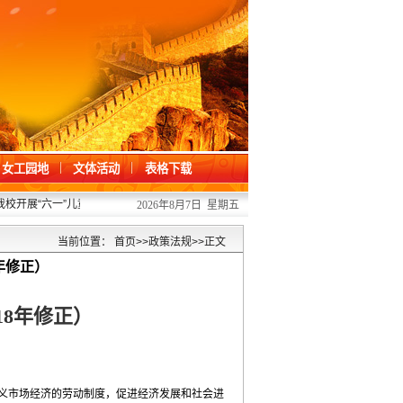
女工园地
文体活动
表格下载
开展“六一”儿童节关爱活动
2026/06/01
·
凝心聚力办提案 履职担当促发展 —
2026年8月7日 星期五
当前位置：
首页
>>
政策法规
>>
正文
年修正）
18年修正）
义市场经济的劳动制度，促进经济发展和社会进