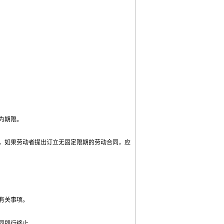
为期限。
的，如果劳动者提出订立无固定限期的劳动合同，应
有关事项。
同即行终止。