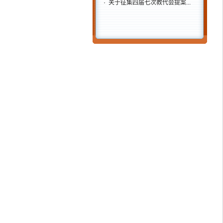
·
关于征集四届七次教代会提案...