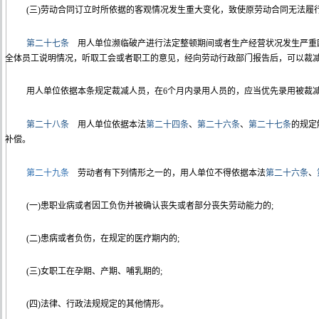
(三)劳动合同订立时所依据的客观情况发生重大变化，致使原劳动合同无法履
第二十七条
用人单位濒临破产进行法定整顿期间或者生产经营状况发生严重困
全体员工说明情况，听取工会或者职工的意见，经向劳动行政部门报告后，可以裁
用人单位依据本条规定裁减人员，在6个月内录用人员的，应当优先录用被裁
第二十八条
用人单位依据本法
第二十四条
、
第二十六条
、
第二十七条
的规定
补偿。
第二十九条
劳动者有下列情形之一的，用人单位不得依据本法
第二十六条
、
(一)患职业病或者因工负伤并被确认丧失或者部分丧失劳动能力的;
(二)患病或者负伤，在规定的医疗期内的;
(三)女职工在孕期、产期、哺乳期的;
(四)法律、行政法规规定的其他情形。