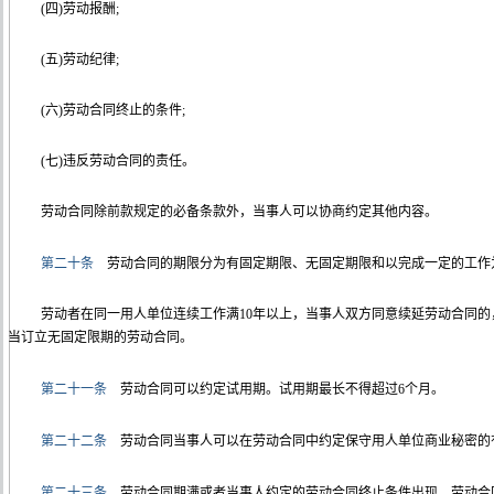
(四)劳动报酬;
(五)劳动纪律;
(六)劳动合同终止的条件;
(七)违反劳动合同的责任。
劳动合同除前款规定的必备条款外，当事人可以协商约定其他内容。
第二十条
劳动合同的期限分为有固定期限、无固定期限和以完成一定的工作
劳动者在同一用人单位连续工作满10年以上，当事人双方同意续延劳动合同
当订立无固定限期的劳动合同。
第二十一条
劳动合同可以约定试用期。试用期最长不得超过6个月。
第二十二条
劳动合同当事人可以在劳动合同中约定保守用人单位商业秘密的
第二十三条
劳动合同期满或者当事人约定的劳动合同终止条件出现，劳动合