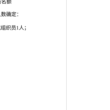
员名额
人数确定
：
或组织员1人；