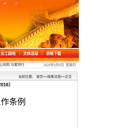
女工园地
文体活动
表格下载
阳 与爱同行 ——我校开展“六一”儿童节关爱活动
2026/06/01
·
凝心聚力办提案
2026年8月9日 星期日
当前位置：
首页
>>
政策法规
>>
正文
016）
工作条例