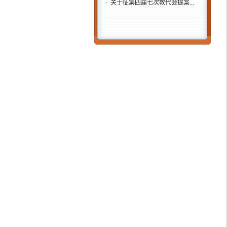
·
关于征集四届七次教代会提案...