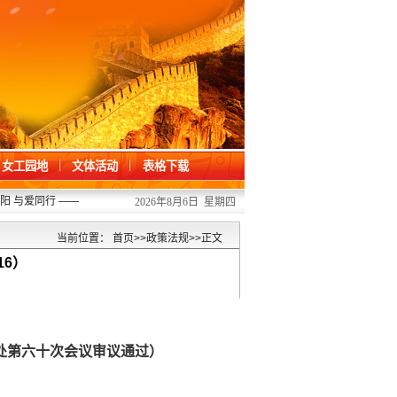
女工园地
文体活动
表格下载
 与爱同行 ——我校开展“六一”儿童节关爱活动
2026/06/01
·
凝心聚力办提案 
2026年8月6日 星期四
当前位置：
首页
>>
政策法规
>>
正文
16）
处第六十次会议审议通过
）