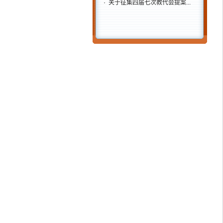
·
关于征集四届七次教代会提案...