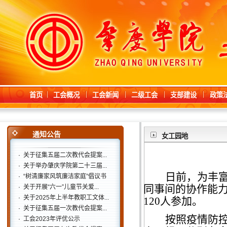
首页
工会概况
工会新闻
二级工会
支部建设
政策
通知公告
女工园地
·
关于征集五届二次教代会提案...
·
关于举办肇庆学院第二十三届...
日前，为丰
·
“树清廉家风筑廉洁家庭”倡议书
同事间的协作能
·
关于开展“六一”儿童节关爱...
·
关于2025年上半年教职工文体...
120人参加。
·
关于征集五届一次教代会提案...
按照疫情防
·
工会2023年评优公示